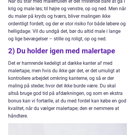
Når du står med malerrullen er det fristende bare at gå i
krig og male løs; til højre og venstre, op og ned. Men når
du maler på kryds og tværs, bliver malingen ikke
ordentligt fordelt, og der er stor risiko for både løbere og
helligdage. Vil du undgå det, bør du altid male i lange
og lige bevægelser – stille og roligt, op og ned.
2) Du holder igen med malertape
Det er hamrende kedeligt at dække kanter af med
malertape, men hvis du ikke gør det, er det umuligt at
kontrollere arbejdet omkring kanterne, og så er der
maling på steder, hvor det ikke burde være. Du skal
altså bruge god tid på afdækningen, og som en ekstra
bonus kan vi fortælle, at du med fordel kan købe en god
kvalitet, når du vælger malertape; den er nemmere at
håndtere.