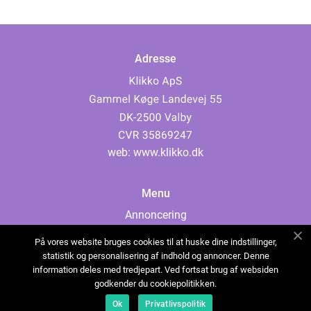
Adresse
web:
www.klikko.dk
Menu
Annoncering
Om os
På vores website bruges cookies til at huske dine indstillinger,
Cookies
statistik og personalisering af indhold og annoncer. Denne
information deles med tredjepart. Ved fortsat brug af websiden
Kontakt os
godkender du cookiepolitikken.
Sitemap
Ok
Privatlivspolitik