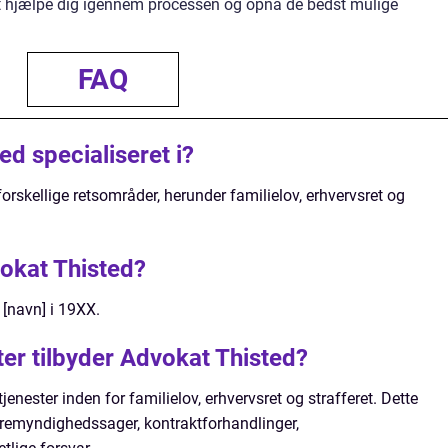
at hjælpe dig igennem processen og opnå de bedst mulige
FAQ
d specialiseret i?
forskellige retsområder, herunder familielov, erhvervsret og
okat Thisted?
 [navn] i 19XX.
ster tilbyder Advokat Thisted?
jenester inden for familielov, erhvervsret og strafferet. Dette
dremyndighedssager, kontraktforhandlinger,