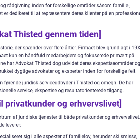
er og rådgivning inden for forskellige områder såsom familie-,
t er dedikeret til at repræsentere deres klienter på en profession
kat Thisted gennem tiden]
torie, der spænder over flere årtier. Firmaet blev grundlagt i 19
irmaet kun en håndfuld medarbejdere og fokuserede primært på
ene har Advokat Thisted dog udvidet deres ekspertiseområder o
trukket dygtige advokater og eksperter inden for forskellige felt.
n førende juridisk serviceudbyder i Thisted og omegn. De har
sionelle service, ekspertise og resultatorienterede tilgang.
il privatkunder og erhvervslivet]
trum af juridiske tjenester til både privatkunder og erhvervslivet
de leverer:
cialiseret sig i alle aspekter af familielov, herunder skilsmisse,