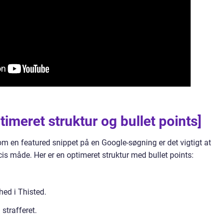
imeret struktur og bullet points]
som en featured snippet på en Google-søgning er det vigtigt at
cis måde. Her er en optimeret struktur med bullet points:
ed i Thisted.
 strafferet.