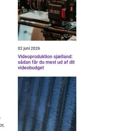
02 juni 2026
Videoproduktion sjælland:
sådan får du mest ud af dit
videobudget
e
or,