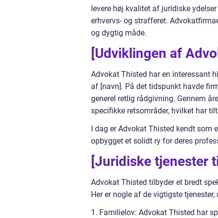
levere høj kvalitet af juridiske ydels
erhvervs- og strafferet. Advokatfirmae
og dygtig måde.
[Udviklingen af Advo
Advokat Thisted har en interessant his
af [navn]. På det tidspunkt havde f
generel retlig rådgivning. Gennem år
specifikke retsområder, hvilket har til
I dag er Advokat Thisted kendt som e
opbygget et solidt ry for deres profes
[Juridiske tjenester t
Advokat Thisted tilbyder et bredt spek
Her er nogle af de vigtigste tjenester, 
1. Familielov: Advokat Thisted har spe