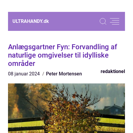
ULTRAHANDY.
dk
Anlægsgartner Fyn: Forvandling af
naturlige omgivelser til idylliske
områder
redaktionel
08 januar 2024
Peter Mortensen