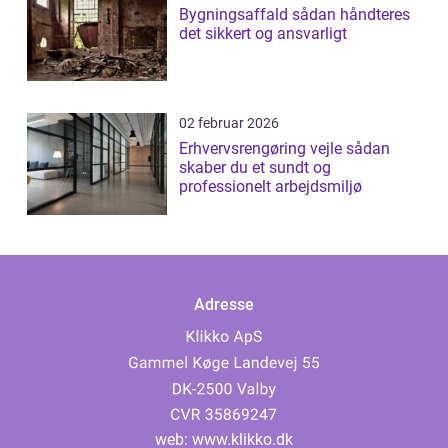
Bygningsaffald sådan håndteres
det sikkert og ansvarligt
02 februar 2026
Erhvervsrengøring vejle sådan
skaber du et sundt og
professionelt arbejdsmiljø
Adresse
web:
www.klikko.dk