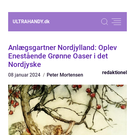
ULTRAHANDY.
dk
Anlægsgartner Nordjylland: Oplev
Enestående Grønne Oaser i det
Nordjyske
redaktionel
08 januar 2024
Peter Mortensen