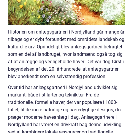
Historien om anlægsgartneri i Nordjylland går mange år
tilbage og er dybt forbundet med områdets landskab og
kulturelle arv. Oprindeligt blev anlægsgartneri betragtet
som en del af landbruget, hvor landmænd også tog sig
af at anlægge og vedligeholde haver. Det var dog først i
begyndelsen af det 20. århundrede, at anlægsgartneri
blev anerkendt som en selvstændig profession.
Over tid har anlægsgartneri i Nordjylland udviklet sig
markant, både i stilarter og teknikker. Fra de
traditionelle, formelle haver, der var populære i 1800-
tallet, til de mere naturlige og bæredygtige designs, der
præger moderne haveanlæg i dag. Anlægsgartnere i
Nordjylland har været en drivkraft bag denne udvikling
ved at kombinere lokale ressourcer og traditionelle