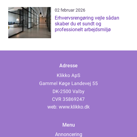
02 februar 2026
Erhvervsrengøring vejle sådan
skaber du et sundt og
professionelt arbejdsmiljø
Adresse
web:
www.klikko.dk
Menu
Annoncering