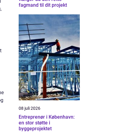
i
fagmand til dit projekt
,
t
ne
og
08 juli 2026
Entreprenør i København:
en stor støtte i
byggeprojektet