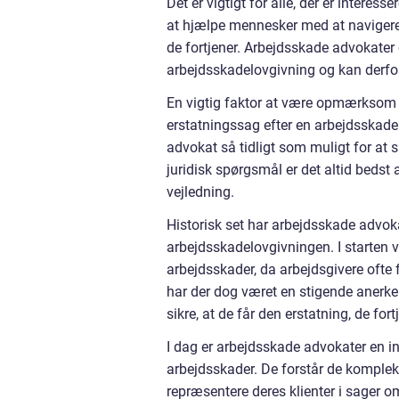
Det er vigtigt for alle, der er interesse
at hjælpe mennesker med at navigere 
de fortjener. Arbejdsskade advokater
arbejdsskadelovgivning og kan derfor
En vigtig faktor at være opmærksom på
erstatningssag efter en arbejdsskade.
advokat så tidligt som muligt for at s
juridisk spørgsmål er det altid bedst
vejledning.
Historisk set har arbejdsskade advokate
arbejdsskadelovgivningen. I starten va
arbejdsskader, da arbejdsgivere oft
har der dog været en stigende anerke
sikre, at de får den erstatning, de fort
I dag er arbejdsskade advokater en in
arbejdsskader. De forstår de kompleks
repræsentere deres klienter i sager 