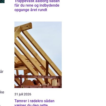
Trappevask aalborg sådan
får du rene og indbydende
opgange året rundt
år
ske
31 juli 2026
Tømrer i rødekro sådan
vælger du den rette