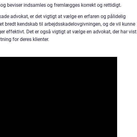
r og beviser indsamles og fremlægges korrekt og rettidigt.
de advokat, er det vigtigt at vælge en erfaren og pålidelig
et bredt kendskab til arbejdsskadelovgivningen, og de vil kunne
 effektivt. Det er også vigtigt at vælge en advokat, der har vist
ning for deres klienter.