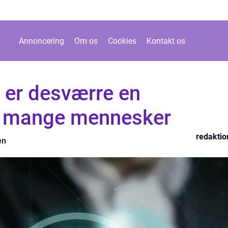
Annoncering
Om os
Cookies
Kontakt os
 er desværre en
or mange mennesker
redaktio
en