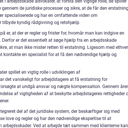
ret i arbejdsskade advokater, at forstå den vigtige rolle, de spiller 
gennem de juridiske processer og sikre, at de får den erstatning
 er specialiserede og har en omfattende viden om
 tilbyde kyndig rådgivning og retshjælp.
 er, at der er regler og frister for, hvornår man kan indgive en
 Derfor er det essentielt at søge hjælp fra en arbejdsskade
ikre, at man ikke mister retten til erstatning. Ligesom med ethver
 at kontakte en specialist for at få den nødvendige hjælp og
r spillet en vigtig rolle i udviklingen af
r det vanskeligt for arbejdstagere at få erstatning for
e forsøgte at undgå ansvar og nægte kompensation. Gennem åre
ndelse af vigtigheden af at beskytte arbejdstageres rettigheder 
jener.
tegreret del af det juridiske system, der beskæftiger sig med
e love og regler og har den nødvendige ekspertise til at
om arbejdsskader. Ved at arbejde tæt sammen med klienterne kan