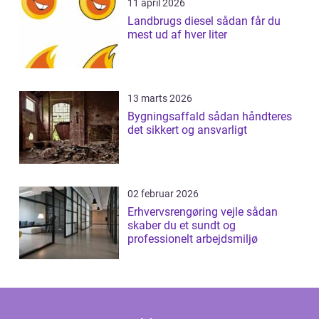
11 april 2026
Landbrugs diesel sådan får du
mest ud af hver liter
13 marts 2026
Bygningsaffald sådan håndteres
det sikkert og ansvarligt
02 februar 2026
Erhvervsrengøring vejle sådan
skaber du et sundt og
professionelt arbejdsmiljø