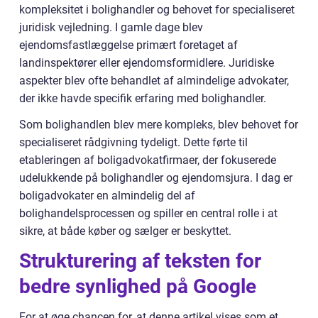
kompleksitet i bolighandler og behovet for specialiseret
juridisk vejledning. I gamle dage blev
ejendomsfastlæggelse primært foretaget af
landinspektører eller ejendomsformidlere. Juridiske
aspekter blev ofte behandlet af almindelige advokater,
der ikke havde specifik erfaring med bolighandler.
Som bolighandlen blev mere kompleks, blev behovet for
specialiseret rådgivning tydeligt. Dette førte til
etableringen af boligadvokatfirmaer, der fokuserede
udelukkende på bolighandler og ejendomsjura. I dag er
boligadvokater en almindelig del af
bolighandelsprocessen og spiller en central rolle i at
sikre, at både køber og sælger er beskyttet.
Strukturering af teksten for
bedre synlighed på Google
For at øge chancen for, at denne artikel vises som et