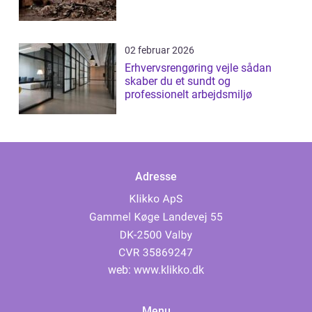
02 februar 2026
Erhvervsrengøring vejle sådan
skaber du et sundt og
professionelt arbejdsmiljø
Adresse
web:
www.klikko.dk
Menu