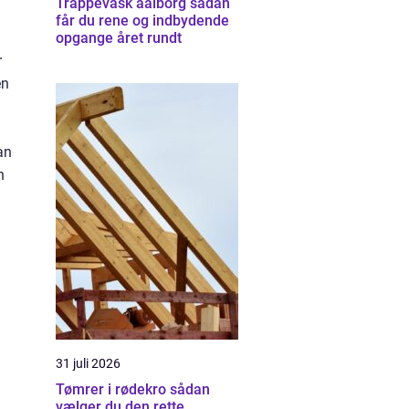
Trappevask aalborg sådan
får du rene og indbydende
opgange året rundt
r
en
an
n
31 juli 2026
Tømrer i rødekro sådan
vælger du den rette