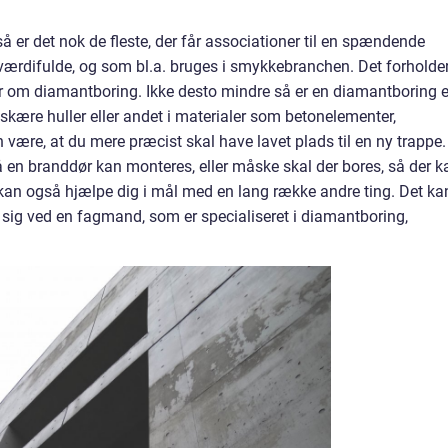
 er det nok de fleste, der får associationer til en spændende
 værdifulde, og som bl.a. bruges i smykkebranchen. Det forholde
er om diamantboring. Ikke desto mindre så er en diamantboring 
skære huller eller andet i materialer som betonelementer,
 være, at du mere præcist skal have lavet plads til en ny trappe.
så en branddør kan monteres, eller måske skal der bores, så der k
r kan også hjælpe dig i mål med en lang række andre ting. Det ka
 sig ved en fagmand, som er specialiseret i diamantboring,