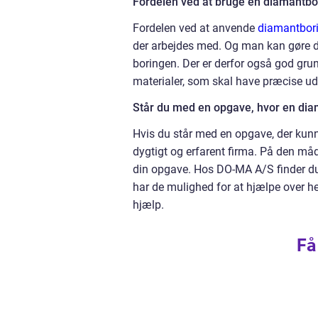
Fordelen ved at bruge en diamantbo
Fordelen ved at anvende
diamantbor
der arbejdes med. Og man kan gøre det 
boringen. Der er derfor også god grun
materialer, som skal have præcise u
Står du med en opgave, hvor en dia
Hvis du står med en opgave, der kunne
dygtigt og erfarent firma. På den må
din opgave. Hos DO-MA A/S finder du
har de mulighed for at hjælpe over he
hjælp.
Få