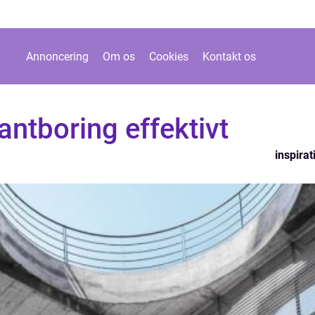
Annoncering
Om os
Cookies
Kontakt os
antboring effektivt
inspirat