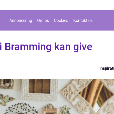
Annoncering
Om os
Cookies
Kontakt os
 i Bramming kan give
inspirat