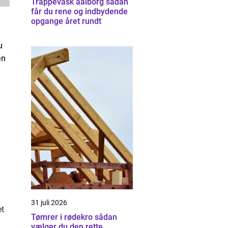
Trappevask aalborg sådan
får du rene og indbydende
opgange året rundt
u
en
31 juli 2026
et
Tømrer i rødekro sådan
vælger du den rette