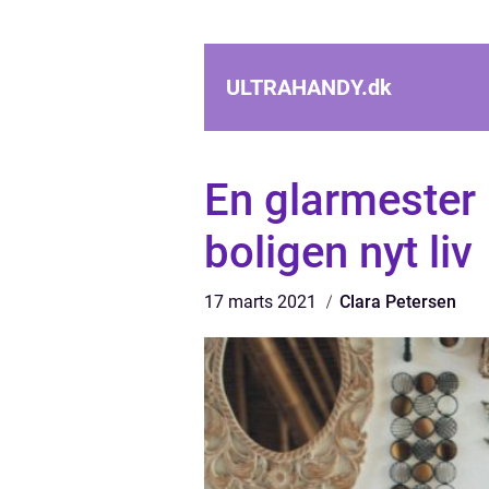
ULTRAHANDY.
dk
En glarmester
boligen nyt liv
17 marts 2021
Clara Petersen