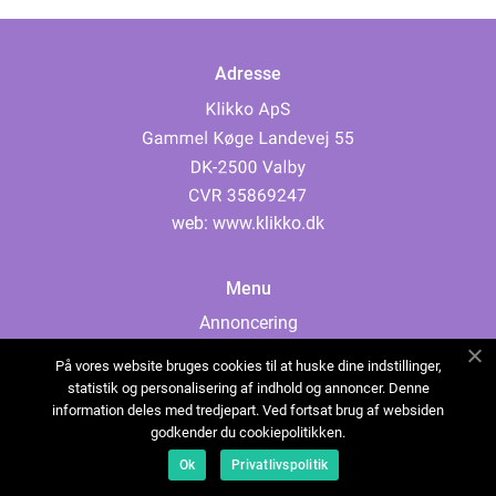
Adresse
web:
www.klikko.dk
Menu
Annoncering
Om os
På vores website bruges cookies til at huske dine indstillinger,
Cookies
statistik og personalisering af indhold og annoncer. Denne
information deles med tredjepart. Ved fortsat brug af websiden
Kontakt os
godkender du cookiepolitikken.
Sitemap
Ok
Privatlivspolitik