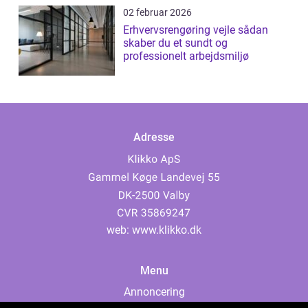
02 februar 2026
Erhvervsrengøring vejle sådan
skaber du et sundt og
professionelt arbejdsmiljø
Adresse
web:
www.klikko.dk
Menu
Annoncering