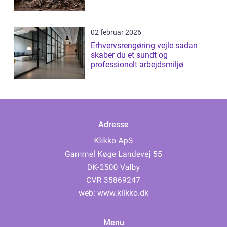
02 februar 2026
Erhvervsrengøring vejle sådan
skaber du et sundt og
professionelt arbejdsmiljø
Adresse
web:
www.klikko.dk
Menu