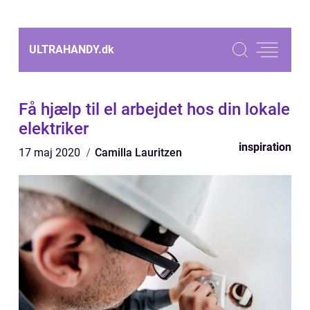
ULTRAHANDY.
dk
Få hjælp til el arbejdet hos din lokale
elektriker
inspiration
17 maj 2020
Camilla Lauritzen