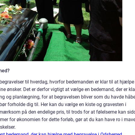
med?
begravelser til hverdag, hvorfor bedemanden er klar til at hjælpe
ne ønsker. Det er derfor vigtigt at vælge en bedemand, der er kla
ning og planlægning, for at begravelsen bliver som du havde håbe
r forholde dig til. Her kan du vælge en kiste og gravesten i
mærksom på den endelige pris, til trods for at følelserne kan sid
mer for økonomien for dette forløb, gør at du kan have ro i mav
kelser.
tent bedemand, der kan hjælpe med begravelse i Odsherred.