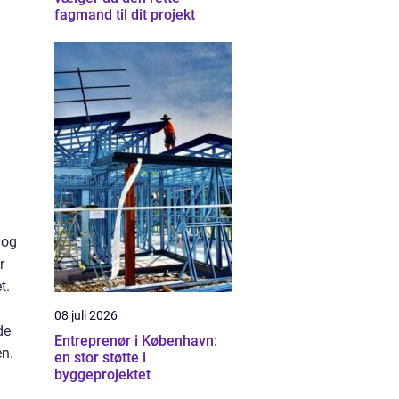
fagmand til dit projekt
 og
r
t.
08 juli 2026
de
Entreprenør i København:
en.
en stor støtte i
byggeprojektet