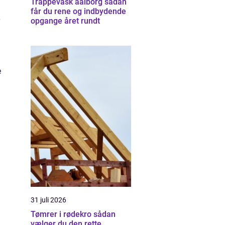
Trappevask aalborg sådan
får du rene og indbydende
opgange året rundt
e
31 juli 2026
Tømrer i rødekro sådan
vælger du den rette