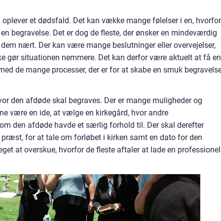
an oplever et dødsfald. Det kan vække mange følelser i en, hvorfor
en begravelse. Det er dog de fleste, der ønsker en mindeværdig
 dem nært. Der kan være mange beslutninger eller overvejelser,
kke gør situationen nemmere. Det kan derfor være aktuelt at få en
 med de mange processer, der er for at skabe en smuk begravels
hvor den afdøde skal begraves. Der er mange muligheder og
ne være en ide, at vælge en kirkegård, hvor andre
m den afdøde havde et særlig forhold til. Der skal derefter
ræst, for at tale om forløbet i kirken samt en dato for den
et at overskue, hvorfor de fleste aftaler at lade en professionel