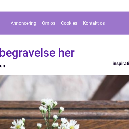
Annoncering
Om os
Cookies
Kontakt os
 begravelse her
inspirat
zen