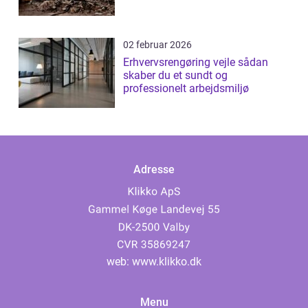
02 februar 2026
Erhvervsrengøring vejle sådan
skaber du et sundt og
professionelt arbejdsmiljø
Adresse
web:
www.klikko.dk
Menu