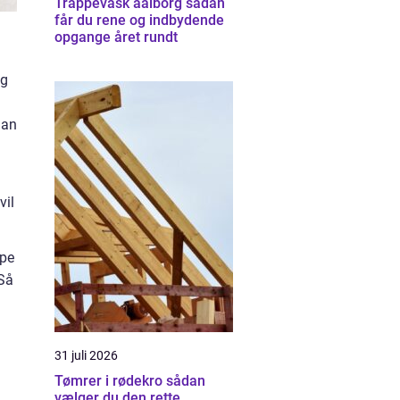
Trappevask aalborg sådan
får du rene og indbydende
opgange året rundt
og
dan
vil
lpe
 Så
31 juli 2026
Tømrer i rødekro sådan
vælger du den rette