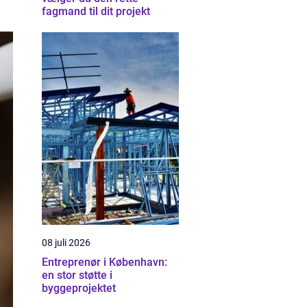
fagmand til dit projekt
08 juli 2026
Entreprenør i København:
en stor støtte i
byggeprojektet