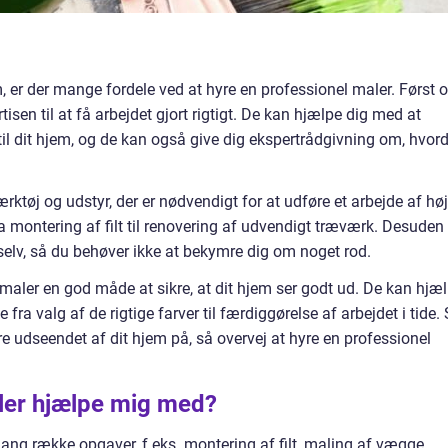
m, er der mange fordele ved at hyre en professionel maler. Først 
sen til at få arbejdet gjort rigtigt. De kan hjælpe dig med at
 til dit hjem, og de kan også give dig ekspertrådgivning om, hvor
rktøj og udstyr, der er nødvendigt for at udføre et arbejde af høj
a montering af filt til renovering af udvendigt træværk. Desuden 
 selv, så du behøver ikke at bekymre dig om noget rod.
el maler en god måde at sikre, at dit hjem ser godt ud. De kan hjæ
 fra valg af de rigtige farver til færdiggørelse af arbejdet i tide.
re udseendet af dit hjem på, så overvej at hyre en professionel
ler hjælpe mig med?
ang række opgaver, f.eks. montering af filt, maling af vægge,