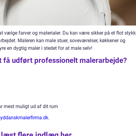
 vælge farver og materialer. Du kan være sikker på et flot stykk
arbejdet. Maleren kan male stuer, soveværelser, køkkener og
re en dygtig maler i stedet for at male selv!
t få udført professionelt malerarbejde?
r mest muligt ud af dit rum
 syddanskmalerfirma.dk
.
 læst flere indlæg her