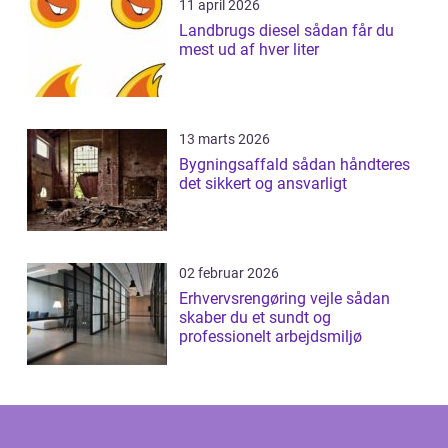
11 april 2026
Landbrugs diesel sådan får du
mest ud af hver liter
13 marts 2026
Bygningsaffald sådan håndteres
det sikkert og ansvarligt
02 februar 2026
Erhvervsrengøring vejle sådan
skaber du et sundt og
professionelt arbejdsmiljø