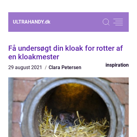
ULTRAHANDY.
dk
Få undersøgt din kloak for rotter af
en kloakmester
inspiration
29 august 2021
Clara Petersen