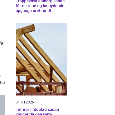
Trappevask aalborg sådan
får du rene og indbydende
opgange året rundt
Og
e
fte
31 juli 2026
Tømrer i rødekro sådan
vælger du den rette