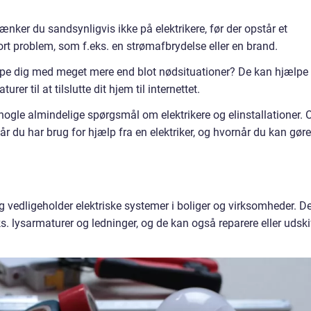
ænker du sandsynligvis ikke på elektrikere, før der opstår et
ort problem, som f.eks. en strømafbrydelse eller en brand.
ælpe dig med meget mere end blot nødsituationer? De kan hjælpe
rer til at tilslutte dit hjem til internettet.
nogle almindelige spørgsmål om elektrikere og elinstallationer. 
r du har brug for hjælp fra en elektriker, og hvornår du kan gøre
r og vedligeholder elektriske systemer i boliger og virksomheder. D
eks. lysarmaturer og ledninger, og de kan også reparere eller udski