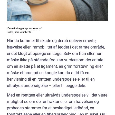
Når du kommer til skade og derpå oplever smerte,
hævelse eller immobilitet af leddet i det ramte område,
er det klogt at opsøge en læge. Selv om han eller hun
måske ikke på stående fod kan vurdere om der er tale
om en skade på et ligament, en grim forstuvning eller
måske et brud på en knogle kan du altid få en
henvisning til en røntgen undersøgelse eller til en
ultralyds undersøgelse – eller til begge dele.
Med en røntgen eller ultralyds undersøgelse vil det være
muligt at se om der er fraktur eller om hævelsen og
ømheden stammer fra et beskadiget ledbånd, en
forstrakt sene eller en fibersprængning i en muskel. Og