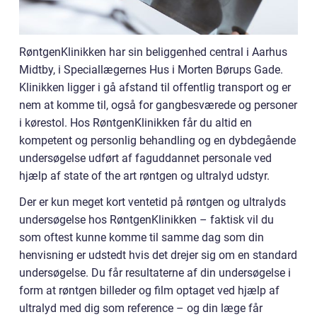
RøntgenKlinikken har sin beliggenhed central i Aarhus
Midtby, i Speciallægernes Hus i Morten Børups Gade.
Klinikken ligger i gå afstand til offentlig transport og er
nem at komme til, også for gangbesværede og personer
i kørestol. Hos RøntgenKlinikken får du altid en
kompetent og personlig behandling og en dybdegående
undersøgelse udført af faguddannet personale ved
hjælp af state of the art røntgen og ultralyd udstyr.
Der er kun meget kort ventetid på røntgen og ultralyds
undersøgelse hos RøntgenKlinikken – faktisk vil du
som oftest kunne komme til samme dag som din
henvisning er udstedt hvis det drejer sig om en standard
undersøgelse. Du får resultaterne af din undersøgelse i
form at røntgen billeder og film optaget ved hjælp af
ultralyd med dig som reference – og din læge får