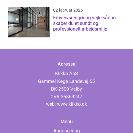
02 februar 2026
Erhvervsrengøring vejle sådan
skaber du et sundt og
professionelt arbejdsmiljø
Adresse
web:
www.klikko.dk
Menu
Annoncering