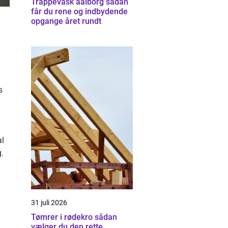
Trappevask aalborg sådan
får du rene og indbydende
opgange året rundt
s
al
g.
31 juli 2026
Tømrer i rødekro sådan
vælger du den rette