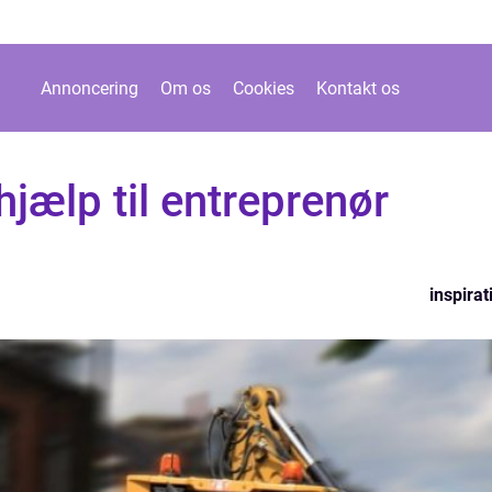
Annoncering
Om os
Cookies
Kontakt os
hjælp til entreprenør
inspirat