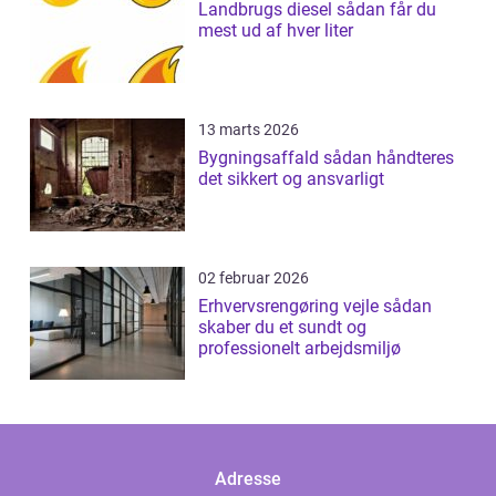
Landbrugs diesel sådan får du
mest ud af hver liter
13 marts 2026
Bygningsaffald sådan håndteres
det sikkert og ansvarligt
02 februar 2026
Erhvervsrengøring vejle sådan
skaber du et sundt og
professionelt arbejdsmiljø
Adresse