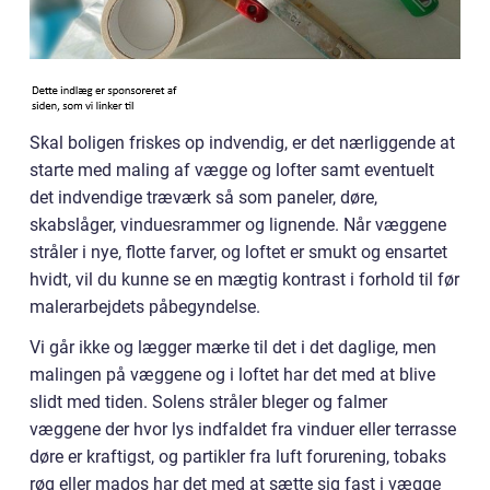
Skal boligen friskes op indvendig, er det nærliggende at
starte med maling af vægge og lofter samt eventuelt
det indvendige træværk så som paneler, døre,
skabslåger, vinduesrammer og lignende. Når væggene
stråler i nye, flotte farver, og loftet er smukt og ensartet
hvidt, vil du kunne se en mægtig kontrast i forhold til før
malerarbejdets påbegyndelse.
Vi går ikke og lægger mærke til det i det daglige, men
malingen på væggene og i loftet har det med at blive
slidt med tiden. Solens stråler bleger og falmer
væggene der hvor lys indfaldet fra vinduer eller terrasse
døre er kraftigst, og partikler fra luft forurening, tobaks
røg eller mados har det med at sætte sig fast i vægge