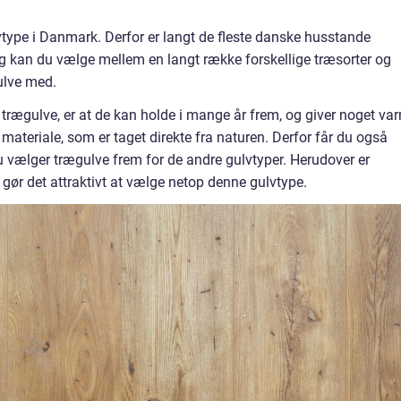
type i Danmark. Derfor er langt de fleste danske husstande
 kan du vælge mellem en langt række forskellige træsorter og
ulve med.
 trægulve, er at de kan holde i mange år frem, og giver noget va
 materiale, som er taget direkte fra naturen. Derfor får du også
u vælger trægulve frem for de andre gulvtyper. Herudover er
t gør det attraktivt at vælge netop denne gulvtype.