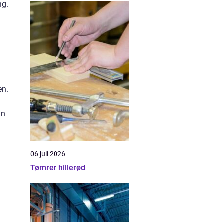
ng.
en.
an
06 juli 2026
Tømrer hillerød