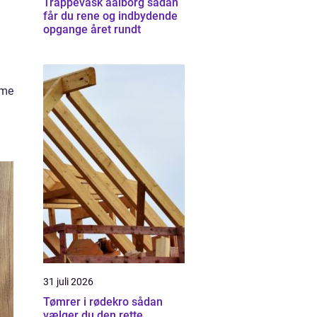
Trappevask aalborg sådan
får du rene og indbydende
opgange året rundt
rme
31 juli 2026
Tømrer i rødekro sådan
vælger du den rette