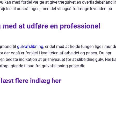
. Du kan med fordel vælge at give trægulvet en overfladebehandli
føjelse til udstrålingen, men det vil også forlænge levetiden på
 med at udføre en professionel
agmand til
gulvafslibning
, er det med at holde tungen lige i mund
 der også er forskel i kvaliteten af arbejdet og prisen. Du bør
 den bedste indikation at prisniveauet for at slibe dine gulv. Her k
uforpligtende tilbud fra gulvafslipning-priser.dk.
 læst flere indlæg her