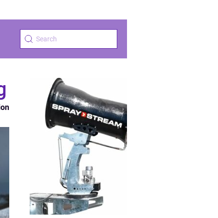
g
ion