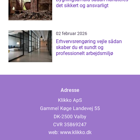
det sikkert og ansvarligt
02 februar 2026
Erhvervsrengøring vejle sådan
skaber du et sundt og
professionelt arbejdsmiljø
Adresse
web:
www.klikko.dk