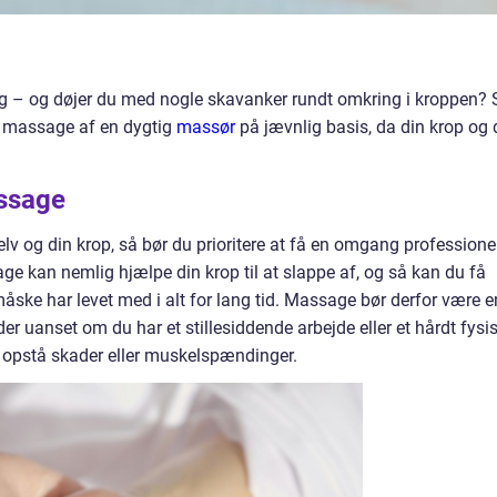
ig – og døjer du med nogle skavanker rundt omkring i kroppen? 
g massage af en dygtig
massør
på jævnlig basis, da din krop og 
assage
elv og din krop, så bør du prioritere at få en omgang professione
 kan nemlig hjælpe din krop til at slappe af, og så kan du få
ske har levet med i alt for lang tid. Massage bør derfor være e
der uanset om du har et stillesiddende arbejde eller et hårdt fysi
g opstå skader eller muskelspændinger.