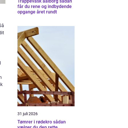
Trappevask aalborg sådan
får du rene og indbydende
opgange året rundt
Så
dit
l
n
sk
31 juli 2026
Tømrer i rødekro sådan
vælger du den rette