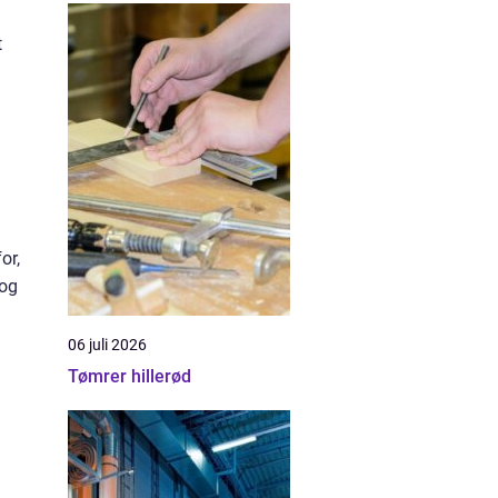
t
or,
 og
06 juli 2026
Tømrer hillerød