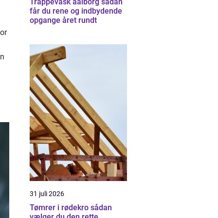
Trappevask aalborg sådan
får du rene og indbydende
opgange året rundt
or
en
31 juli 2026
Tømrer i rødekro sådan
vælger du den rette