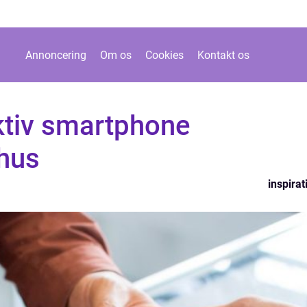
Annoncering
Om os
Cookies
Kontakt os
ktiv smartphone
rhus
inspirat