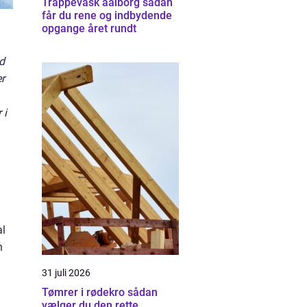
Trappevask aalborg sådan
får du rene og indbydende
opgange året rundt
ld
r
 i
al
n
31 juli 2026
Tømrer i rødekro sådan
vælger du den rette