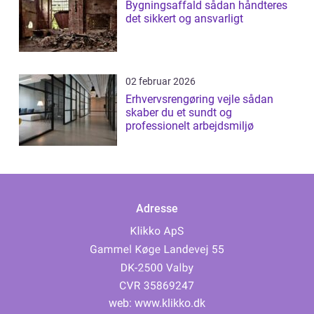
Bygningsaffald sådan håndteres
det sikkert og ansvarligt
02 februar 2026
Erhvervsrengøring vejle sådan
skaber du et sundt og
professionelt arbejdsmiljø
Adresse
web:
www.klikko.dk