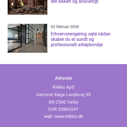
det sikkert og ansvarligt
02 februar 2026
Erhvervsrengøring vejle sådan
skaber du et sundt og
professionelt arbejdsmiljø
Adresse
web:
www.klikko.dk