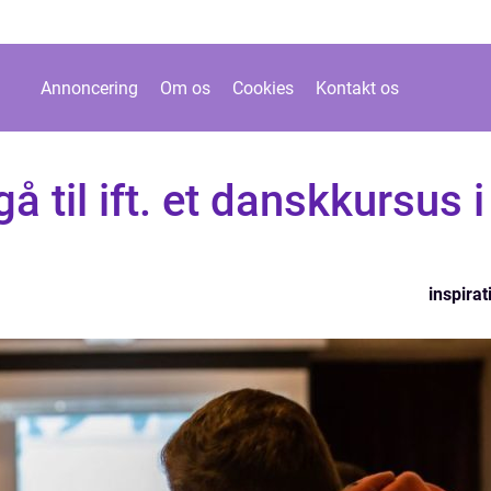
Annoncering
Om os
Cookies
Kontakt os
 til ift. et danskkursus i
inspirat