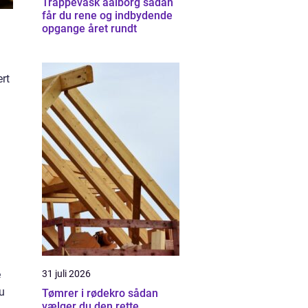
Trappevask aalborg sådan
får du rene og indbydende
opgange året rundt
ert
e
31 juli 2026
du
Tømrer i rødekro sådan
vælger du den rette