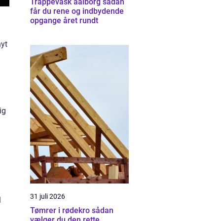
Trappevask aalborg sådan
får du rene og indbydende
opgange året rundt
nyt
ig
31 juli 2026
l
Tømrer i rødekro sådan
vælger du den rette