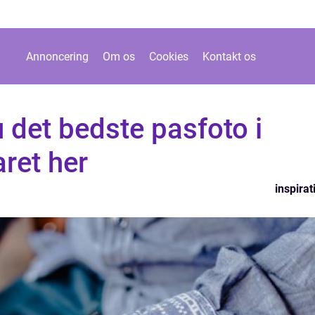
Annoncering
Om os
Cookies
Kontakt os
 det bedste pasfoto i
ret her
inspirat