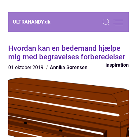
ULTRAHANDY.
dk
Hvordan kan en bedemand hjælpe
mig med begravelses forberedelser
inspiration
01 oktober 2019
Annika Sørensen