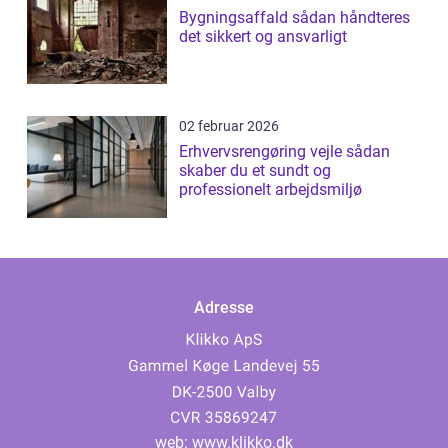
Bygningsaffald sådan håndteres
det sikkert og ansvarligt
02 februar 2026
Erhvervsrengøring vejle sådan
skaber du et sundt og
professionelt arbejdsmiljø
Adresse
web:
www.klikko.dk