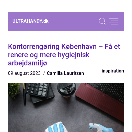
ULTRAHANDY.
dk
Kontorrengøring København – Få et
renere og mere hygiejnisk
arbejdsmiljø
inspiration
09 august 2023
Camilla Lauritzen