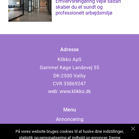
Erhvervsrengøring vejle sådan
skaber du et sundt og
professionelt arbejdsmiljø
Adresse
web:
www.klikko.dk
Menu
Annoncering
Om os
På vores website bruges cookies til at huske dine indstillinger,
Cookies
statistik og personalisering af indhold og annoncer. Denne