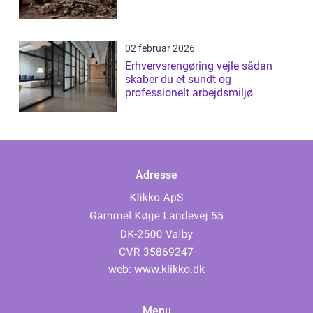
02 februar 2026
Erhvervsrengøring vejle sådan
skaber du et sundt og
professionelt arbejdsmiljø
Adresse
web:
www.klikko.dk
Menu