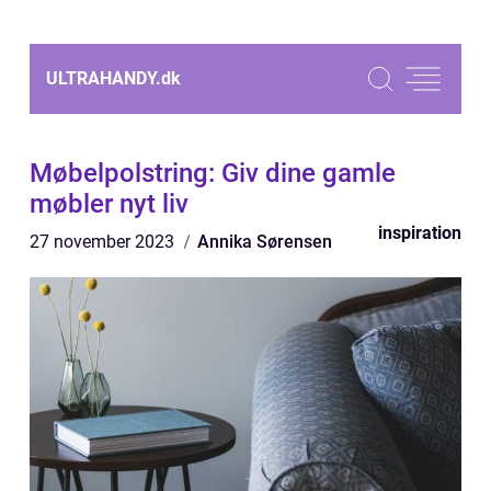
ULTRAHANDY.
dk
Møbelpolstring: Giv dine gamle
møbler nyt liv
inspiration
27 november 2023
Annika Sørensen