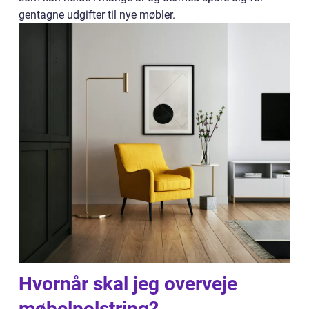
gentagne udgifter til nye møbler.
Hvornår skal jeg overveje
møbelpolstring?