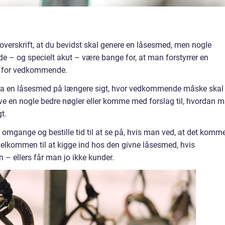
overskrift, at du bevidst skal genere en låsesmed, men nogle
 og specielt akut – være bange for, at man forstyrrer en
g for vedkommende.
ra en låsesmed på længere sigt, hvor vedkommende måske skal
ive en nogle bedre nøgler eller komme med forslag til, hvordan 
t.
omgange og bestille tid til at se på, hvis man ved, at det komm
jo velkommen til at kigge ind hos den givne låsesmed, hvis
– ellers får man jo ikke kunder.