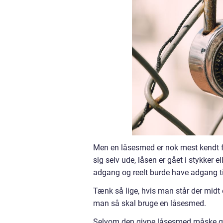
Men en låsesmed er nok mest kendt f
sig selv ude, låsen er gået i stykker 
adgang og reelt burde have adgang ti
Tænk så lige, hvis man står der midt
man så skal bruge en låsesmed.
Selvom den givne låsesmed måske ga