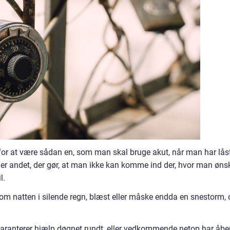
or at være sådan en, som man skal bruge akut, når man har lås
eller andet, der gør, at man ikke kan komme ind der, hvor man øns
l.
 om natten i silende regn, blæst eller måske endda en snestorm, 
ranterer hjælp døgnet rundt, eller vedkommende netop har åbe