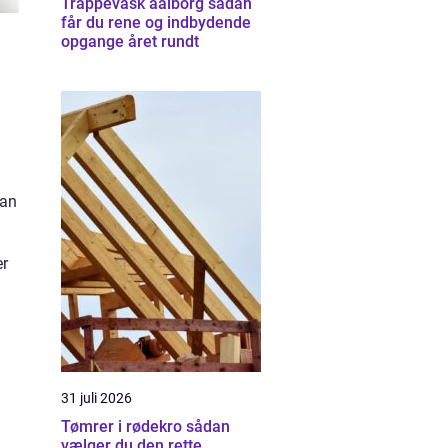
Trappevask aalborg sådan
får du rene og indbydende
opgange året rundt
man
er
31 juli 2026
Tømrer i rødekro sådan
vælger du den rette