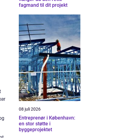
fagmand til dit projekt
t
ker
08 juli 2026
Entreprenør i København:
og
en stor støtte i
byggeprojektet
nt