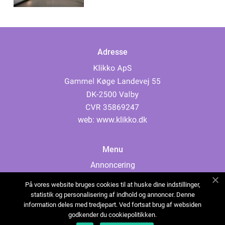
Adresse
web:
www.klikko.dk
Menu
Annoncering
Om os
På vores website bruges cookies til at huske dine indstillinger,
Cookies
statistik og personalisering af indhold og annoncer. Denne
information deles med tredjepart. Ved fortsat brug af websiden
Kontakt os
godkender du cookiepolitikken.
Sitemap