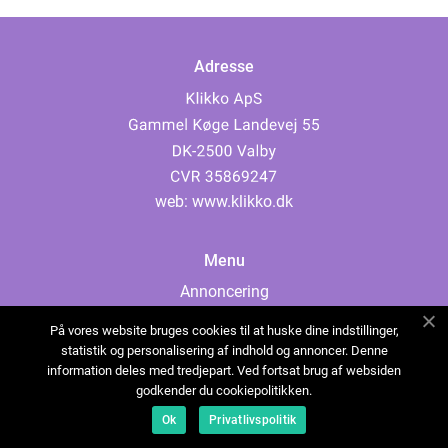
Adresse
web:
www.klikko.dk
Menu
Annoncering
Om os
På vores website bruges cookies til at huske dine indstillinger,
Cookies
statistik og personalisering af indhold og annoncer. Denne
information deles med tredjepart. Ved fortsat brug af websiden
Kontakt os
godkender du cookiepolitikken.
Sitemap
Ok
Privatlivspolitik